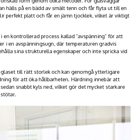
ll önskad form genom olika metoder. För glasväggar
hälls på en bädd av smält tenn och får flyta ut till en
 perfekt platt och får en jämn tjocklek, vilket är viktigt
 i en kontrollerad process kallad ”avspänning” för att
er i en avspänningsugn, där temperaturen gradvis
behålla sina strukturella egenskaper och inte spricka vid
s glaset till rätt storlek och kan genomgå ytterligare
dning för att öka hållbarheten. Härdning innebär att
 sedan snabbt kyls ned, vilket gör det mycket starkare
stötar.