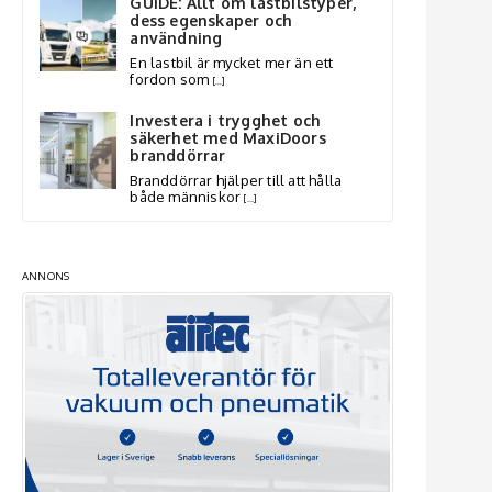
GUIDE: Allt om lastbilstyper,
dess egenskaper och
användning
En lastbil är mycket mer än ett
fordon som
[…]
Investera i trygghet och
säkerhet med MaxiDoors
branddörrar
Branddörrar hjälper till att hålla
både människor
[…]
ANNONS