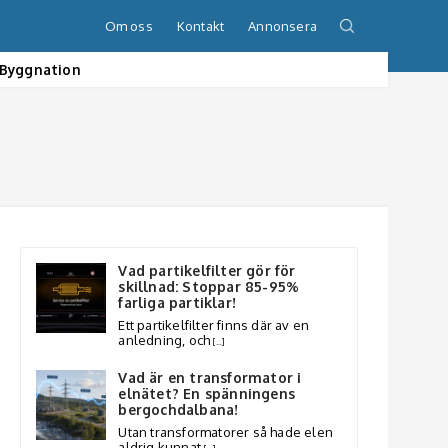
Om oss
Kontakt
Annonsera
Byggnation
Vad partikelfilter gör för
skillnad: Stoppar 85-95%
farliga partiklar!
Ett partikelfilter finns där av en
anledning, och
[…]
Vad är en transformator i
elnätet? En spänningens
bergochdalbana!
Utan transformatorer så hade elen
aldrig kunnat