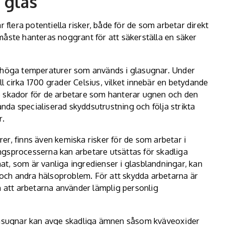
 glas
 flera potentiella risker, både för de som arbetar direkt
måste hanteras noggrant för att säkerställa en säker
t höga temperaturer som används i glasugnar. Under
 cirka 1700 grader Celsius, vilket innebär en betydande
e skador för de arbetare som hanterar ugnen och den
da specialiserad skyddsutrustning och följa strikta
r.
r, finns även kemiska risker för de som arbetar i
ingsprocesserna kan arbetare
utsättas för skadliga
t, som är vanliga ingredienser i glasblandningar, kan
n och andra hälsoproblem. För att skydda arbetarna är
h att arbetarna använder lämplig personlig
Glasugnar kan avge skadliga ämnen såsom kväveoxider