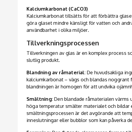
Kalciumkarbonat (CaCO3)
Kalciumkarbonat tillsätts för att förbättra glaset
göra glaset mindre känsligt för vatten och andra
användbarhet i olika miljöer.
Tillverkningsprocessen
Tillverkningen av glas är en komplex process som
slutlig produkt.
Blandning av råmaterial
: De huvudsakliga ing
kalciumkarbonat – vägs och blandas noggrant för
blandningen är homogen för att undvika ojämnhe
Smältning
: Den blandade råmaterialen värms u
höga temperatur smälter materialet och bilda
smältningsprocessen är det avgörande att temper
inneslutningar eller bubblor som kan påverka de