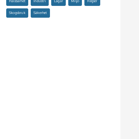
Hållbarhet
Industri
Lagar
Miljö
Regler
Skogsbruk
Säkerhet