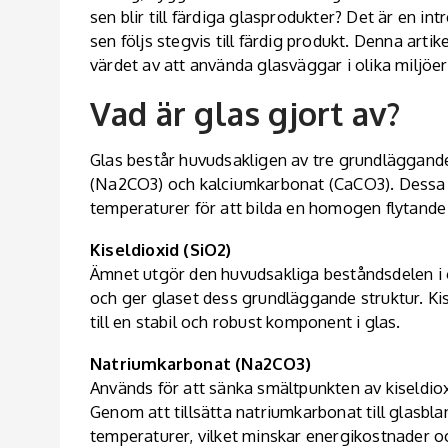
sen blir till färdiga glasprodukter? Det är en in
sen följs stegvis till färdig produkt. Denna artik
värdet av att använda glasväggar i olika miljöer
Vad är glas gjort av?
Glas består huvudsakligen av tre grundläggand
(Na2CO3) och kalciumkarbonat (CaCO3). Dessa
temperaturer för att bilda en homogen flytande 
Kiseldioxid (SiO2)
Ämnet utgör den huvudsakliga beståndsdelen i gl
och ger glaset dess grundläggande struktur. Kis
till en stabil och robust komponent i glas.
Natriumkarbonat (Na2CO3)
Används för att sänka smältpunkten av kiseldiox
Genom att tillsätta natriumkarbonat till glasbl
temperaturer, vilket minskar energikostnader och