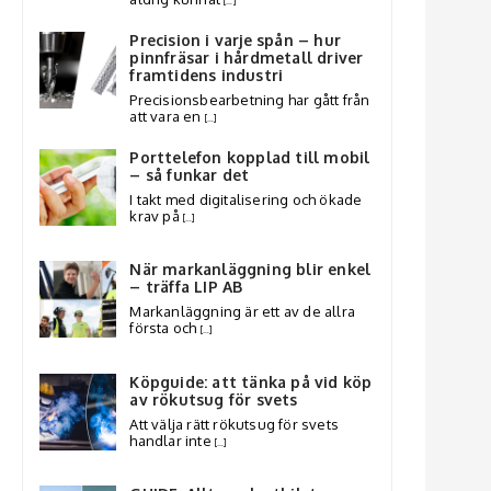
[…]
Precision i varje spån – hur
pinnfräsar i hårdmetall driver
framtidens industri
Precisionsbearbetning har gått från
att vara en
[…]
Porttelefon kopplad till mobil
– så funkar det
I takt med digitalisering och ökade
krav på
[…]
När markanläggning blir enkel
– träffa LIP AB
Markanläggning är ett av de allra
första och
[…]
Köpguide: att tänka på vid köp
av rökutsug för svets
Att välja rätt rökutsug för svets
handlar inte
[…]