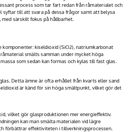
tressant process som tar fart redan från råmaterialet och
el syftar till att svara på dessa frågor samt att belysa
, med särskilt fokus på hållbarhet.
e komponenter: kiseldioxid (SiO2), natriumkarbonat
 råmaterial smälts samman under mycket höga
massa som sedan kan formas och kylas till fast glas.
as. Detta ämne är ofta erhållet från kvarts eller sand
eldioxid är känd för sin höga smältpunkt, vilket gör det
id, vilket gör glasproduktionen mer energieffektiv.
andningen kan man smälta materialen vid lägre
 förbättrar effektiviteten i tillverkningsprocessen.