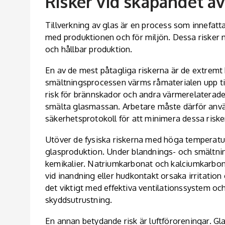
Risker vid skapandet av
Tillverkning av glas är en process som innefattar
med produktionen och för miljön. Dessa risker 
och hållbar produktion.
En av de mest påtagliga riskerna är de extrem
smältningsprocessen värms råmaterialen upp till
risk för brännskador och andra värmerelaterad
smälta glasmassan. Arbetare måste därför använ
säkerhetsprotokoll för att minimera dessa riske
Utöver de fysiska riskerna med höga temperature
glasproduktion. Under blandnings- och smältn
kemikalier
. Natriumkarbonat och kalciumkarbona
vid inandning eller hudkontakt orsaka irritatio
det viktigt med effektiva ventilationssystem oc
skyddsutrustning.
En annan betydande risk är luftföroreningar. 