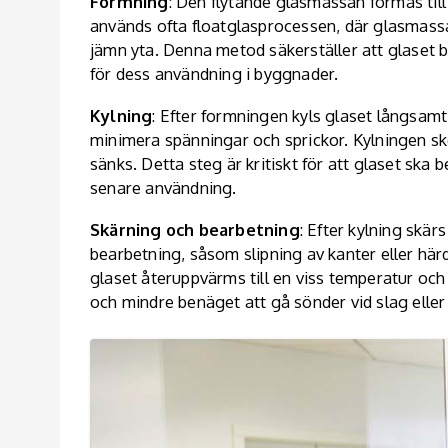
Formning
: Den flytande glasmassan formas ti
används ofta floatglasprocessen, där glasmassan 
jämn yta. Denna metod säkerställer att glaset blir
för dess användning i byggnader.
Kylning
: Efter formningen kyls glaset långsamt
minimera spänningar och sprickor. Kylningen sk
sänks. Detta steg är kritiskt för att glaset ska 
senare användning.
Skärning och bearbetning
: Efter kylning skär
bearbetning, såsom slipning av kanter eller här
glaset återuppvärms till en viss temperatur och
och mindre benäget att gå sönder vid slag eller 