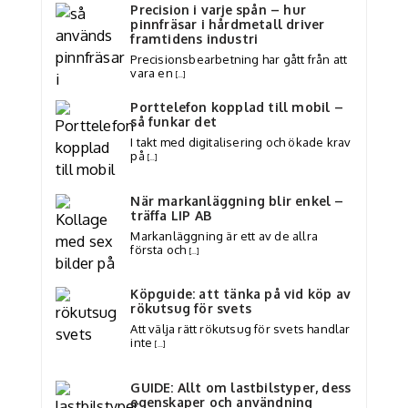
Precision i varje spån – hur
pinnfräsar i hårdmetall driver
framtidens industri
Precisionsbearbetning har gått från att
vara en
[…]
Porttelefon kopplad till mobil –
så funkar det
I takt med digitalisering och ökade krav
på
[…]
När markanläggning blir enkel –
träffa LIP AB
Markanläggning är ett av de allra
första och
[…]
Köpguide: att tänka på vid köp av
rökutsug för svets
Att välja rätt rökutsug för svets handlar
inte
[…]
GUIDE: Allt om lastbilstyper, dess
egenskaper och användning