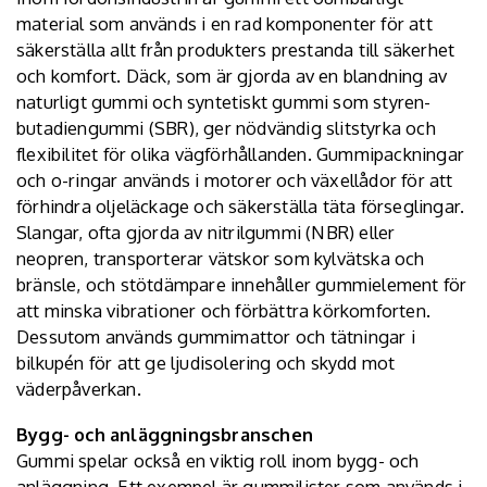
material som används i en rad komponenter för att
säkerställa allt från produkters prestanda till säkerhet
och komfort. Däck, som är gjorda av en blandning av
naturligt gummi och syntetiskt gummi som styren-
butadiengummi (SBR), ger nödvändig slitstyrka och
flexibilitet för olika vägförhållanden. Gummipackningar
och o-ringar används i motorer och växellådor för att
förhindra oljeläckage och säkerställa täta förseglingar.
Slangar, ofta gjorda av nitrilgummi (NBR) eller
neopren, transporterar vätskor som kylvätska och
bränsle, och stötdämpare innehåller gummielement för
att minska vibrationer och förbättra körkomforten.
Dessutom används gummimattor och tätningar i
bilkupén för att ge ljudisolering och skydd mot
väderpåverkan.
Bygg- och anläggningsbranschen
Gummi spelar också en viktig roll inom bygg- och
anläggning. Ett exempel är gummilister som används i