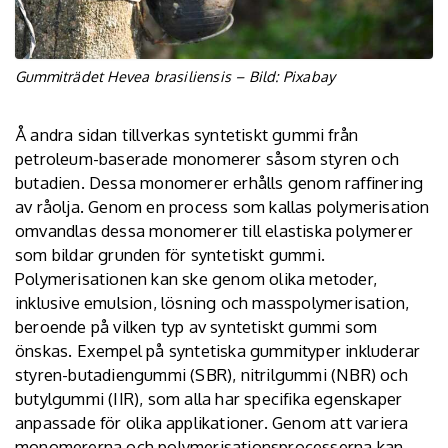
Gummiträdet Hevea brasiliensis – Bild: Pixabay
Å andra sidan tillverkas syntetiskt gummi från
petroleum-baserade monomerer såsom styren och
butadien. Dessa monomerer erhålls genom raffinering
av råolja. Genom en process som kallas polymerisation
omvandlas dessa monomerer till elastiska polymerer
som bildar grunden för syntetiskt gummi.
Polymerisationen kan ske genom olika metoder,
inklusive emulsion, lösning och masspolymerisation,
beroende på vilken typ av syntetiskt gummi som
önskas. Exempel på syntetiska gummityper inkluderar
styren-butadiengummi (SBR), nitrilgummi (NBR) och
butylgummi (IIR), som alla har specifika egenskaper
anpassade för olika applikationer. Genom att variera
monomererna och polymerisationsprocesserna kan