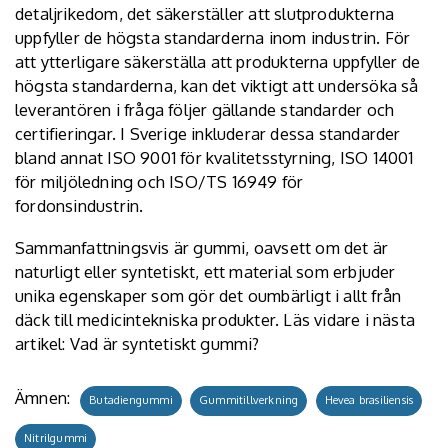
detaljrikedom, det säkerställer att slutprodukterna
uppfyller de högsta standarderna inom industrin. För
att ytterligare säkerställa att produkterna uppfyller de
högsta standarderna, kan det viktigt att undersöka så
leverantören i fråga följer gällande standarder och
certifieringar. I Sverige inkluderar dessa standarder
bland annat
ISO 9001
för kvalitetsstyrning, ISO 14001
för miljöledning och ISO/TS 16949 för
fordonsindustrin.
Sammanfattningsvis är gummi, oavsett om det är
naturligt eller syntetiskt, ett material som erbjuder
unika egenskaper som gör det oumbärligt i allt från
däck till medicintekniska produkter. Läs vidare i nästa
artikel:
Vad är syntetiskt gummi?
Ämnen:
Butadiengummi
Gummitillverkning
Hevea brasiliensis
Nitrilgummi