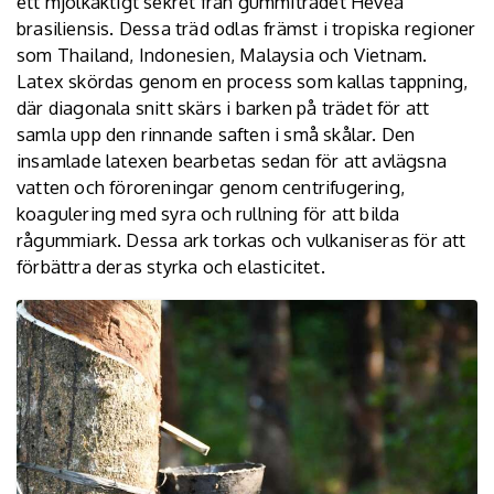
ett mjölkaktigt sekret från
gummiträdet Hevea
brasiliensis
. Dessa träd odlas främst i tropiska regioner
som Thailand, Indonesien, Malaysia och Vietnam.
Latex skördas genom en process som kallas tappning,
där diagonala snitt skärs i barken på trädet för att
samla upp den rinnande saften i små skålar. Den
insamlade latexen bearbetas sedan för att avlägsna
vatten och föroreningar genom centrifugering,
koagulering med syra och rullning för att bilda
rågummiark. Dessa ark torkas och vulkaniseras för att
förbättra deras styrka och elasticitet.