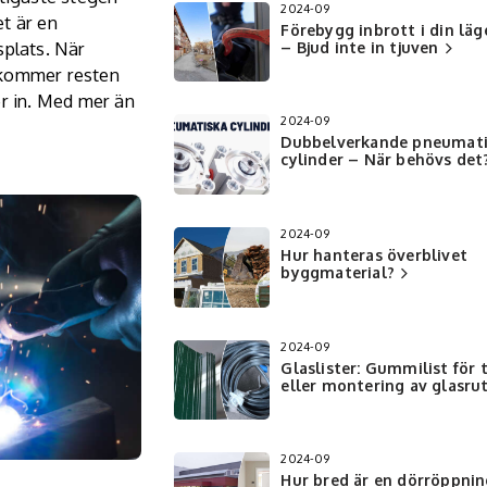
2024-09
t är en
Förebygg inbrott i din lä
splats. När
– Bjud inte in tjuven
 kommer resten
er in. Med mer än
2024-09
Dubbelverkande pneumati
cylinder – När behövs det
2024-09
Hur hanteras överblivet
byggmaterial?
2024-09
Glaslister: Gummilist för 
eller montering av glasru
2024-09
Hur bred är en dörröppnin