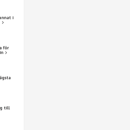
annat i
g
a för
in
Lägsta
 till