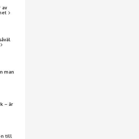
r av
het
såväl
an man
n
k – är
n till