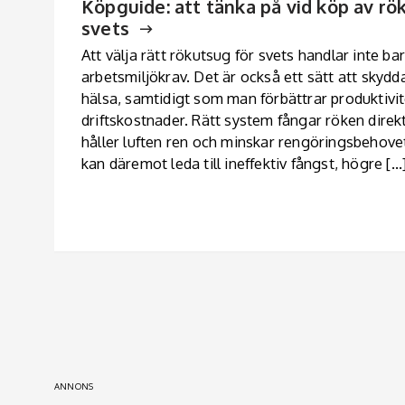
Köpguide: att tänka på vid köp av rö
svets
Att välja rätt rökutsug för svets handlar inte ba
arbetsmiljökrav. Det är också ett sätt att skyd
hälsa, samtidigt som man förbättrar produktivi
driftskostnader. Rätt system fångar röken direkt 
håller luften ren och minskar rengöringsbehovet 
kan däremot leda till ineffektiv fångst, högre […
ANNONS