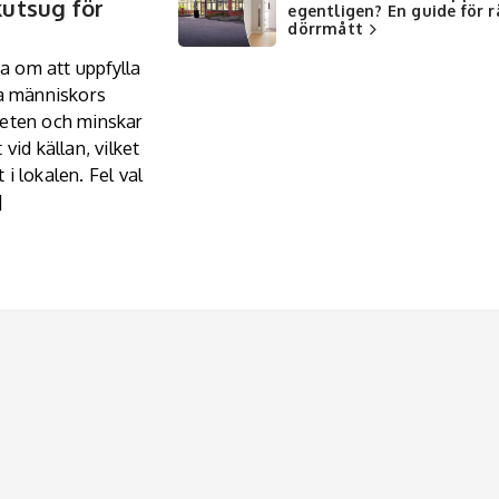
kutsug för
egentligen? En guide för r
dörrmått
ra om att uppfylla
da människors
teten och minskar
vid källan, vilket
i lokalen. Fel val
]