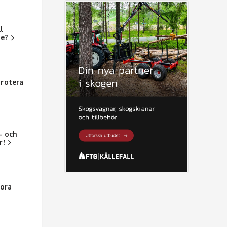
l
de?
 rotera
- och
r!
tora