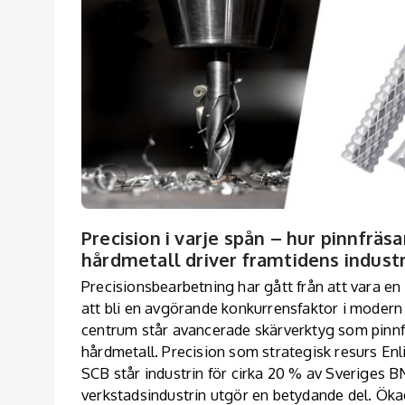
Precision i varje spån – hur pinnfräsar
hårdmetall driver framtidens industr
Precisionsbearbetning har gått från att vara en 
att bli en avgörande konkurrensfaktor i modern i
centrum står avancerade skärverktyg som pinnf
hårdmetall. Precision som strategisk resurs Enli
SCB står industrin för cirka 20 % av Sveriges B
verkstadsindustrin utgör en betydande del. Öka