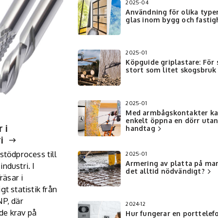
2025-04
Användning för olika type
glas inom bygg och fastig
2025-01
Köpguide griplastare: För 
stort som litet skogsbruk
2025-01
Med armbågskontakter k
enkelt öppna en dörr uta
 i
handtag
i
stödprocess till
2025-01
Armering av platta på mar
ndustri. I
det alltid nödvändigt?
räsar i
gt statistik från
NP, där
2024-12
de krav på
Hur fungerar en porttelefo