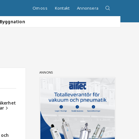
Om oss
Kontakt
Annonsera
Byggnation
ANNONS
äkerhet
ar
r och