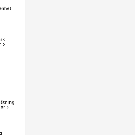
genhet
sk
?
tätning
tor
g