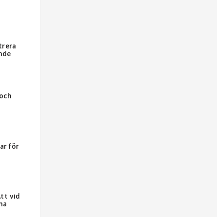
trera
ande
 och
ar för
tt vid
ma