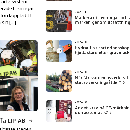
smarta system
erade lösningar.
2024-11
on kopplad till
Markera ut ledningar och 
 sin […]
marken genom utsättnin
2024-10
Hydraulisk sorteringsskop
hjullastare eller grävmask
2024-10
När får skogen avverkas: 
slutavverkningsålder?
2024-10
Är det krav på CE-märkning
dörrautomatik?
fa LIP AB
ktigaste stegen