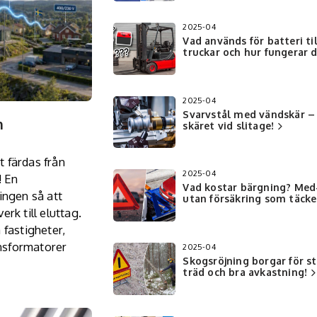
2025-04
Vad används för batteri til
truckar och hur fungerar 
2025-04
Svarvstål med vändskär –
n
skäret vid slitage!
t färdas från
2025-04
! En
Vad kostar bärgning? Med
ingen så att
utan försäkring som täcke
rk till eluttag.
 fastigheter,
ansformatorer
2025-04
Skogsröjning borgar för s
träd och bra avkastning!