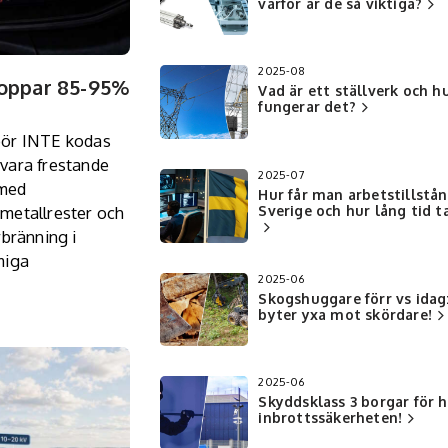
varför är de så viktiga?
2025-08
Stoppar 85-95%
Vad är ett ställverk och h
fungerar det?
h bör INTE kodas
 vara frestande
2025-07
 med
Hur får man arbetstillstån
Sverige och hur lång tid t
metallrester och
rbränning i
miga
2025-06
Skogshuggare förr vs idag:
byter yxa mot skördare!
2025-06
Skyddsklass 3 borgar för 
inbrottssäkerheten!