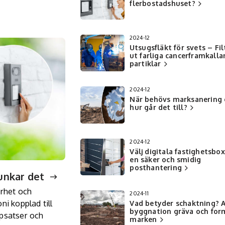
flerbostadshuset?
2024-12
Utsugsfläkt för svets – Fil
ut farliga cancerframkall
partiklar
2024-12
När behövs marksanering
hur går det till?
2024-12
Välj digitala fastighetsbox
en säker och smidig
posthantering
funkar det
erhet och
2024-11
ni kopplad till
Vad betyder schaktning? A
byggnation gräva och for
ppsatser och
marken