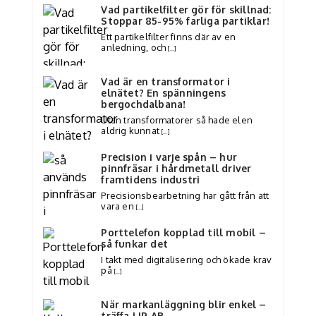
Vad partikelfilter gör för skillnad:
Stoppar 85-95% farliga partiklar!
Ett partikelfilter finns där av en
anledning, och
[…]
Vad är en transformator i
elnätet? En spänningens
bergochdalbana!
Utan transformatorer så hade elen
aldrig kunnat
[…]
Precision i varje spån – hur
pinnfräsar i hårdmetall driver
framtidens industri
Precisionsbearbetning har gått från att
vara en
[…]
Porttelefon kopplad till mobil –
så funkar det
I takt med digitalisering och ökade krav
på
[…]
När markanläggning blir enkel –
träffa LIP AB