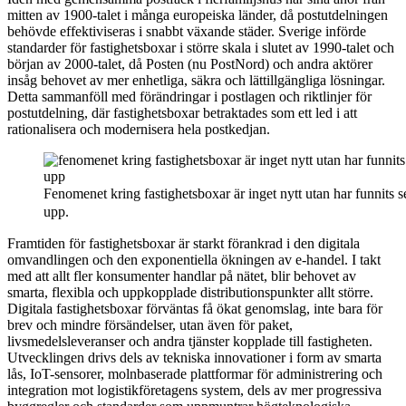
mitten av 1900-talet i många europeiska länder, då postutdelningen
behövde effektiviseras i snabbt växande städer. Sverige införde
standarder för fastighetsboxar i större skala i slutet av 1990-talet och
början av 2000-talet, då Posten (nu PostNord) och andra aktörer
insåg behovet av mer enhetliga, säkra och lättillgängliga lösningar.
Detta sammanföll med förändringar i postlagen och riktlinjer för
postutdelning, där fastighetsboxar betraktades som ett led i att
rationalisera och modernisera hela postkedjan.
Fenomenet kring fastighetsboxar är inget nytt utan har funnits 
upp.
Framtiden för fastighetsboxar är starkt förankrad i den digitala
omvandlingen och den exponentiella ökningen av e-handel. I takt
med att allt fler konsumenter handlar på nätet, blir behovet av
smarta, flexibla och uppkopplade distributionspunkter allt större.
Digitala fastighetsboxar förväntas få ökat genomslag, inte bara för
brev och mindre försändelser, utan även för paket,
livsmedelsleveranser och andra tjänster kopplade till fastigheten.
Utvecklingen drivs dels av tekniska innovationer i form av smarta
lås, IoT-sensorer, molnbaserade plattformar för administrering och
integration mot logistikföretagens system, dels av mer progressiva