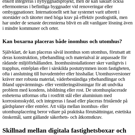
enkelt integreras i nybyggnadsprojekt, men de kan såklart också
eftermonteras i befintliga byggnader vid renoveringar eller
ombyggnationer. Internationellt sett har systemet varit utbrett i
storstäder och tätorter med höga krav på effektiv postlogistik, men
har under de senaste decennierna blivit en allt vanligare lösning även
i mindre kommuner och orter.
Kan boxarna placeras både inomhus och utomhus?
Självklart, de kan placeras såväl inomhus som utomhus, förutsatt att
deras konstruktion, ytbehandling och materialval är anpassade för
rådande miljöförhållanden. Inomhusinstallationer sker vanligtvis i
trapphus, entréplan eller i särskilda postutrymmen inom fastigheten,
ofta i anslutning till huvudentréer eller hisshallar. Utomhusversioner
kräver mer robusta material, väderbeständiga ytbehandlingar och
ibland uppvärmnings- eller ventileringslösningar för att undvika
problem med kondens, isbildning eller rost. De utomhusplacerade
enheterna utformas ofta i rostfritt stål eller aluminium med
korrosionsskydd, och integreras i fasad eller placeras fristående på
gårdsplaner eller entréer. Att välja mellan inomhus- eller
utomhusplacering beror vdiare på praktiska förutsättningar, estetiska
önskemål, samt gällande säkerhets- och åtkomstkrav.
Skillnad mellan digitala fastighetsboxar och