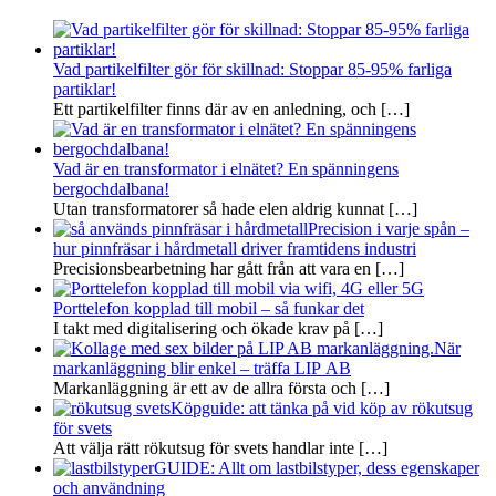
Vad partikelfilter gör för skillnad: Stoppar 85-95% farliga
partiklar!
Ett partikelfilter finns där av en anledning, och
[…]
Vad är en transformator i elnätet? En spänningens
bergochdalbana!
Utan transformatorer så hade elen aldrig kunnat
[…]
Precision i varje spån –
hur pinnfräsar i hårdmetall driver framtidens industri
Precisionsbearbetning har gått från att vara en
[…]
Porttelefon kopplad till mobil – så funkar det
I takt med digitalisering och ökade krav på
[…]
När
markanläggning blir enkel – träffa LIP AB
Markanläggning är ett av de allra första och
[…]
Köpguide: att tänka på vid köp av rökutsug
för svets
Att välja rätt rökutsug för svets handlar inte
[…]
GUIDE: Allt om lastbilstyper, dess egenskaper
och användning