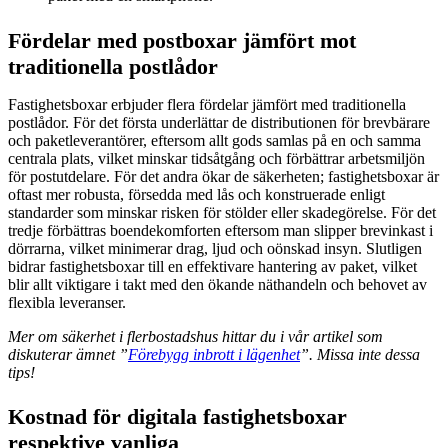
Fördelar med postboxar jämfört mot
traditionella postlådor
Fastighetsboxar erbjuder flera fördelar jämfört med traditionella
postlådor. För det första underlättar de distributionen för brevbärare
och paketleverantörer, eftersom allt gods samlas på en och samma
centrala plats, vilket minskar tidsåtgång och förbättrar arbetsmiljön
för postutdelare. För det andra ökar de säkerheten; fastighetsboxar är
oftast mer robusta, försedda med lås och konstruerade enligt
standarder som minskar risken för stölder eller skadegörelse. För det
tredje förbättras boendekomforten eftersom man slipper brevinkast i
dörrarna, vilket minimerar drag, ljud och oönskad insyn. Slutligen
bidrar fastighetsboxar till en effektivare hantering av paket, vilket
blir allt viktigare i takt med den ökande näthandeln och behovet av
flexibla leveranser.
Mer om säkerhet i flerbostadshus hittar du i vår artikel som
diskuterar ämnet ”
Förebygg inbrott i lägenhet
”. Missa inte dessa
tips!
Kostnad för digitala fastighetsboxar
respektive vanliga