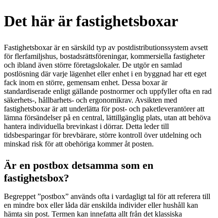
Det här är fastighetsboxar
Fastighetsboxar är en särskild typ av postdistributionssystem avsett
för flerfamiljshus, bostadsrättsföreningar, kommersiella fastigheter
och ibland även större företagslokaler. De utgör en samlad
postlösning där varje lägenhet eller enhet i en byggnad har ett eget
fack inom en större, gemensam enhet. Dessa boxar är
standardiserade enligt gällande postnormer och uppfyller ofta en rad
säkerhets-, hållbarhets- och ergonomikrav. Avsikten med
fastighetsboxar är att underlätta för post- och paketleverantörer att
lämna försändelser på en central, lättillgänglig plats, utan att behöva
hantera individuella brevinkast i dörrar. Detta leder till
tidsbesparingar för brevbärare, större kontroll över utdelning och
minskad risk för att obehöriga kommer åt posten.
Är en postbox detsamma som en
fastighetsbox?
Begreppet ”postbox” används ofta i vardagligt tal för att referera till
en mindre box eller låda där enskilda individer eller hushåll kan
hämta sin post. Termen kan innefatta allt från det klassiska