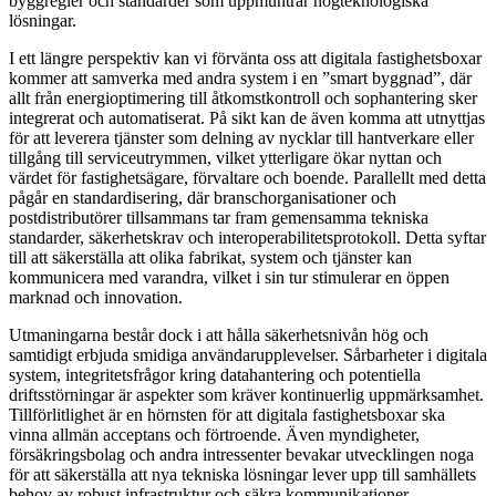
byggregler och standarder som uppmuntrar högteknologiska
lösningar.
I ett längre perspektiv kan vi förvänta oss att digitala fastighetsboxar
kommer att samverka med andra system i en ”smart byggnad”, där
allt från energioptimering till åtkomstkontroll och sophantering sker
integrerat och automatiserat. På sikt kan de även komma att utnyttjas
för att leverera tjänster som delning av nycklar till hantverkare eller
tillgång till serviceutrymmen, vilket ytterligare ökar nyttan och
värdet för fastighetsägare, förvaltare och boende. Parallellt med detta
pågår en standardisering, där branschorganisationer och
postdistributörer tillsammans tar fram gemensamma tekniska
standarder, säkerhetskrav och interoperabilitetsprotokoll. Detta syftar
till att säkerställa att olika fabrikat, system och tjänster kan
kommunicera med varandra, vilket i sin tur stimulerar en öppen
marknad och innovation.
Utmaningarna består dock i att hålla säkerhetsnivån hög och
samtidigt erbjuda smidiga användarupplevelser. Sårbarheter i digitala
system, integritetsfrågor kring datahantering och potentiella
driftsstörningar är aspekter som kräver kontinuerlig uppmärksamhet.
Tillförlitlighet är en hörnsten för att digitala fastighetsboxar ska
vinna allmän acceptans och förtroende. Även myndigheter,
försäkringsbolag och andra intressenter bevakar utvecklingen noga
för att säkerställa att nya tekniska lösningar lever upp till samhällets
behov av robust infrastruktur och säkra kommunikationer.