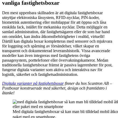
vanliga fastighetsboxar
Den mest uppenbara skillnaden är att digitala fastighetsboxar
utnyttjar elektroniska låssystem, RFID-nycklar, PIN-koder,
biometrisk autentisering eller mobilappar för att öppna och låsa
enskilda fack, istället för mekaniska nycklar. Detta möjliggör en
samlad administration, där fastighetsägaren eller de som har hand
om området, kan ändra åtkomstbehörigheter i realtid, virtuellt!
Därtill kan digitala boxar kompletteras med sensorer och mjukvara
för loggning och spårning av försändelser, vilket skapar en
transparent och dokumenterad leveranshistorik. Vissa avancerade
modeller kan även integreras med fastighetens övriga
passagesystem, porttelefoner eller övervakningskameror. Medan
traditionella fastighetsboxar främst är passiva lagerenheter för post,
fungerar digitala varianter som aktiva och interaktiva nav för
logistik, säkerhet och fastighetsadministration.
Digitala varianter på fastighetsboxar
finner du hos Scantron AB –
Postboxar konstruerade med säkerhet, design och framtidstro i
åtanke!
Med digitala fastighetsboxar så kan man bli tilldelad mobil åtkoms
paket med en smartphone.