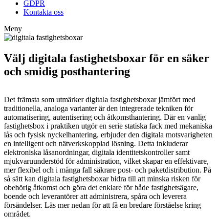
GDPR
Kontakta oss
Meny
Välj digitala fastighetsboxar för en säker
och smidig posthantering
Det främsta som utmärker digitala fastighetsboxar jämfört med
traditionella, analoga varianter är den integrerade tekniken för
automatisering, autentisering och åtkomsthantering. Där en vanlig
fastighetsbox i praktiken utgör en serie statiska fack med mekaniska
lås och fysisk nyckelhantering, erbjuder den digitala motsvarigheten
en intelligent och nätverkskopplad lösning. Detta inkluderar
elektroniska låsanordningar, digitala identitetskontroller samt
mjukvaruunderstöd för administration, vilket skapar en effektivare,
mer flexibel och i många fall säkrare post- och paketdistribution. På
så sätt kan digitala fastighetsboxar bidra till att minska risken för
obehörig åtkomst och göra det enklare för både fastighetsägare,
boende och leverantörer att administrera, spåra och leverera
försändelser. Läs mer nedan för att få en bredare förståelse kring
området.