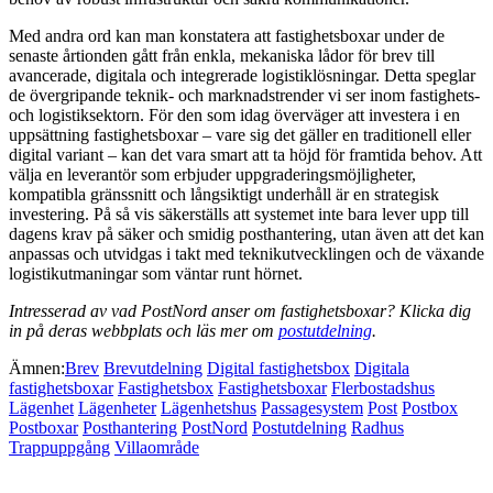
Med andra ord kan man konstatera att fastighetsboxar under de
senaste årtionden gått från enkla, mekaniska lådor för brev till
avancerade, digitala och integrerade logistiklösningar. Detta speglar
de övergripande teknik- och marknadstrender vi ser inom fastighets-
och logistiksektorn. För den som idag överväger att investera i en
uppsättning fastighetsboxar – vare sig det gäller en traditionell eller
digital variant – kan det vara smart att ta höjd för framtida behov. Att
välja en leverantör som erbjuder uppgraderingsmöjligheter,
kompatibla gränssnitt och långsiktigt underhåll är en strategisk
investering. På så vis säkerställs att systemet inte bara lever upp till
dagens krav på säker och smidig posthantering, utan även att det kan
anpassas och utvidgas i takt med teknikutvecklingen och de växande
logistikutmaningar som väntar runt hörnet.
Intresserad av vad PostNord anser om fastighetsboxar? Klicka dig
in på deras webbplats och läs mer om
postutdelning
.
Ämnen:
Brev
Brevutdelning
Digital fastighetsbox
Digitala
fastighetsboxar
Fastighetsbox
Fastighetsboxar
Flerbostadshus
Lägenhet
Lägenheter
Lägenhetshus
Passagesystem
Post
Postbox
Postboxar
Posthantering
PostNord
Postutdelning
Radhus
Trappuppgång
Villaområde