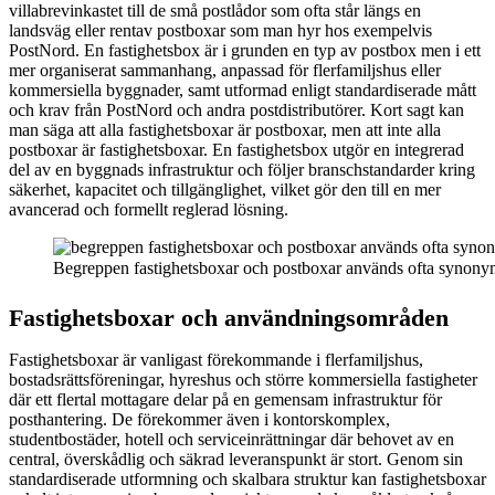
villabrevinkastet till de små postlådor som ofta står längs en
landsväg eller rentav postboxar som man hyr hos exempelvis
PostNord. En fastighetsbox är i grunden en typ av postbox men i ett
mer organiserat sammanhang, anpassad för flerfamiljshus eller
kommersiella byggnader, samt utformad enligt standardiserade mått
och krav från PostNord och andra postdistributörer. Kort sagt kan
man säga att alla fastighetsboxar är postboxar, men att inte alla
postboxar är fastighetsboxar. En fastighetsbox utgör en integrerad
del av en byggnads infrastruktur och följer branschstandarder kring
säkerhet, kapacitet och tillgänglighet, vilket gör den till en mer
avancerad och formellt reglerad lösning.
Begreppen fastighetsboxar och postboxar används ofta synonymt 
Fastighetsboxar och användningsområden
Fastighetsboxar är vanligast förekommande i flerfamiljshus,
bostadsrättsföreningar, hyreshus och större kommersiella fastigheter
där ett flertal mottagare delar på en gemensam infrastruktur för
posthantering. De förekommer även i kontorskomplex,
studentbostäder, hotell och serviceinrättningar där behovet av en
central, överskådlig och säkrad leveranspunkt är stort. Genom sin
standardiserade utformning och skalbara struktur kan fastighetsboxar