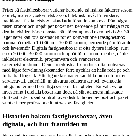
Priset på fastighetsboxar varierar beroende på många faktorer såsom
storlek, material, säkerhetsklass och teknisk nivå. En enklare,
traditionell fastighetsbox i standardutförande kan kosta från några
tusen kronor och uppåt per boxenhet, beroende på hur många fack
den innehåller. För en bostadsrättsförening med exempelvis 20–30
lägenheter kan totalkostnaden för en konventionell fastighetsbox
hamna på mellan 10 000 och 50 000 kronor, beroende på utförande
och leverantör. Digitala fastighetsboxar är ofta dyrare i inköp, runt
cirka 20 000–30 000 kronor och uppåt för en mindre enhet, då de
inkluderar elektronik, programvara och avancerade
säkerhetsfunktioner. Denna merkostnad kan dock ofta motiveras
med lägre förvaltningskostnader, färre nycklar att hålla reda på och
förbättrad logistik. Ytterligare kostnader kan tillkomma i form av
serviceavtal, underhåll, mjukvaruuppdateringar och eventuella
integrationer med befintliga system i fastigheten. En väl avvägd
investering i digitala boxar kan dock på sikt generera minskade
driftkostnader, ökad kontroll över distributionen av post och paket
samt ett mer professionellt intryck av fastigheten.
Historien bakom fastighetsboxar, även
digitala, och hur framtiden ut
Idén med gemensamma postfack i flerfamiljshus har sina anor från