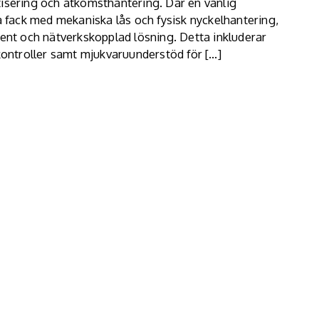
tisering och åtkomsthantering. Där en vanlig
ka fack med mekaniska lås och fysisk nyckelhantering,
gent och nätverkskopplad lösning. Detta inkluderar
skontroller samt mjukvaruunderstöd för […]