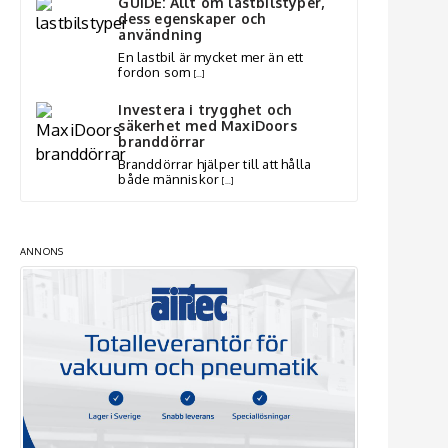
GUIDE: Allt om lastbilstyper,
dess egenskaper och
användning
En lastbil är mycket mer än ett
fordon som
[…]
Investera i trygghet och
säkerhet med MaxiDoors
branddörrar
Branddörrar hjälper till att hålla
både människor
[…]
ANNONS