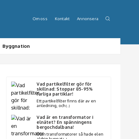
Om oss
Kontakt
Annonsera
Byggnation
Vad partikelfilter gör för
skillnad: Stoppar 85-95%
farliga partiklar!
Ett partikelfilter finns där av en
anledning, och
[…]
Vad är en transformator i
elnätet? En spänningens
bergochdalbana!
Utan transformatorer så hade elen
aldrig kunnat