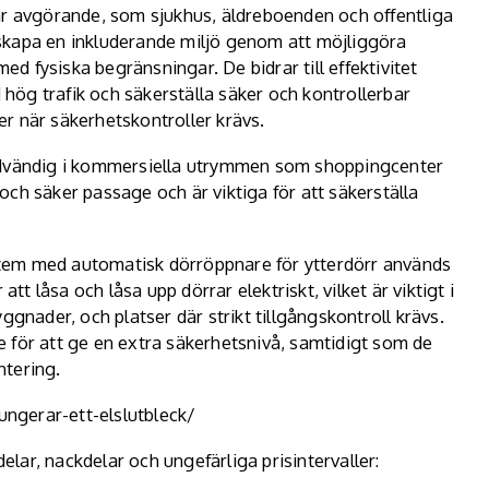
et är avgörande, som sjukhus, äldreboenden och offentliga
skapa en inkluderande miljö genom att möjliggöra
med fysiska begränsningar. De bidrar till effektivitet
ög trafik och säkerställa säker och kontrollerbar
ler när säkerhetskontroller krävs.
nödvändig i kommersiella utrymmen som shoppingcenter
ch säker passage och är viktiga för att säkerställa
system med automatisk dörröppnare för ytterdörr används
att låsa och låsa upp dörrar elektriskt, vilket är viktigt i
ader, och platser där strikt tillgångskontroll krävs.
 för att ge en extra säkerhetsnivå, samtidigt som de
ntering.
fungerar-ett-elslutbleck/
delar, nackdelar och ungefärliga prisintervaller: