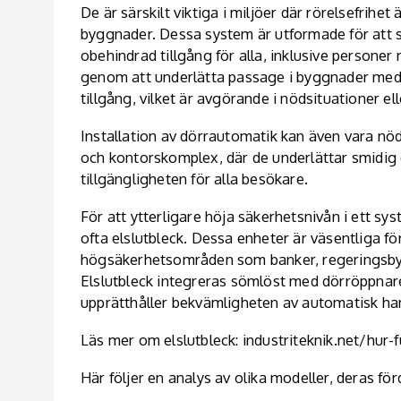
De är särskilt viktiga i miljöer där rörelsefrih
byggnader. Dessa system är utformade för att 
obehindrad tillgång för alla, inklusive personer 
genom att underlätta passage i byggnader med h
tillgång, vilket är avgörande i nödsituationer el
Installation av dörrautomatik kan även vara 
och kontorskomplex, där de underlättar smidig o
tillgängligheten för alla besökare.
För att ytterligare höja säkerhetsnivån i ett 
ofta elslutbleck. Dessa enheter är väsentliga för 
högsäkerhetsområden som banker, regeringsbyggn
Elslutbleck integreras sömlöst med dörröppnare
upprätthåller bekvämligheten av automatisk ha
Läs mer om elslutbleck:
industriteknik.net/hur-
Här följer en analys av olika modeller, deras för