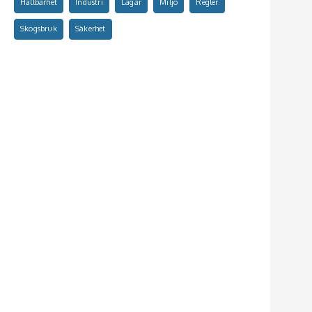
Hållbarhet
Industri
Lagar
Miljö
Regler
Skogsbruk
Säkerhet