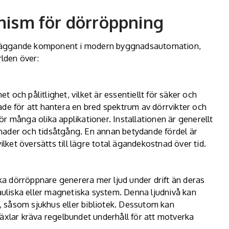
ism för dörröppning
dläggande komponent i modern byggnadsautomation,
rlden över:
och pålitlighet, vilket är essentiellt för säker och
ade för att hantera en bred spektrum av dörrvikter och
 för många olika applikationer. Installationen är generellt
stnader och tidsåtgång. En annan betydande fördel är
ilket översätts till lägre total ägandekostnad över tid.
a dörröppnare generera mer ljud under drift än deras
liska eller magnetiska system. Denna ljudnivå kan
t, såsom sjukhus eller bibliotek. Dessutom kan
lar kräva regelbundet underhåll för att motverka