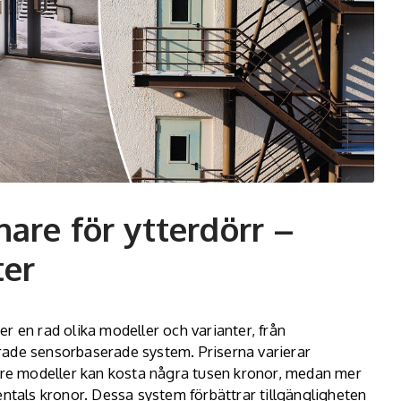
are för ytterdörr –
ter
r en rad olika modeller och varianter, från
rade sensorbaserade system. Priserna varierar
lare modeller kan kosta några tusen kronor, medan mer
entals kronor. Dessa system förbättrar tillgängligheten