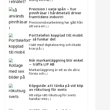
[…]
Precision i varje spån – hur
pinnfräsar i hårdmetall driver
framtidens industri
Precisionsbearbetning har gått från
att vara en
[…]
Porttelefon kopplad till mobil
– så funkar det
I takt med digitalisering och ökade
krav på
[…]
När markanläggning blir enkel
– träffa LIP AB
Markanläggning är ett av de allra
första och
[…]
Köpguide: att tänka på vid köp
av rökutsug för svets
Att välja rätt rökutsug för svets
handlar inte
[…]