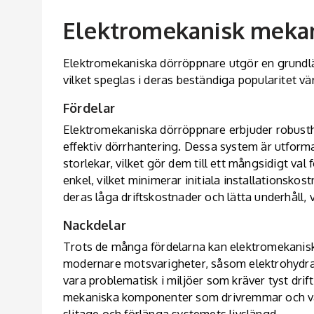
Elektromekanisk mekan
Elektromekaniska dörröppnare utgör en grun
vilket speglas i deras beständiga popularitet vä
Fördelar
Elektromekaniska dörröppnare erbjuder robusthet 
effektiv dörrhantering. Dessa system är utform
storlekar, vilket gör dem till ett mångsidigt val
enkel, vilket minimerar initiala installationsko
deras låga driftskostnader och lätta underhåll, v
Nackdelar
Trots de många fördelarna kan elektromekanisk
modernare motsvarigheter, såsom elektrohydrau
vara problematisk i miljöer som kräver tyst drif
mekaniska komponenter som drivremmar och väx
slitage och förlänga systemets livslängd.