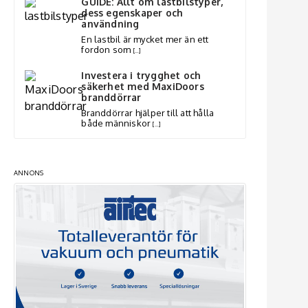
GUIDE: Allt om lastbilstyper,
dess egenskaper och
användning
En lastbil är mycket mer än ett
fordon som
[…]
Investera i trygghet och
säkerhet med MaxiDoors
branddörrar
Branddörrar hjälper till att hålla
både människor
[…]
ANNONS