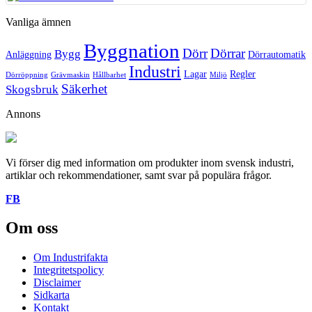
Vanliga ämnen
Byggnation
Dörr
Dörrar
Bygg
Anläggning
Dörrautomatik
Etiketter
Industri
Lagar
Regler
Dörröppning
Grävmaskin
Hållbarhet
Miljö
Säkerhet
Skogsbruk
Annons
Vi förser dig med information om produkter inom svensk industri,
artiklar och rekommendationer, samt svar på populära frågor.
FB
Om oss
Om Industrifakta
Integritetspolicy
Disclaimer
Sidkarta
Kontakt