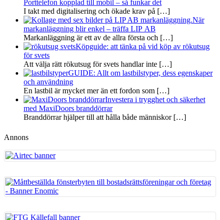
Porttelefon kopplad till mobil – så funkar det
I takt med digitalisering och ökade krav på
[…]
När
markanläggning blir enkel – träffa LIP AB
Markanläggning är ett av de allra första och
[…]
Köpguide: att tänka på vid köp av rökutsug
för svets
Att välja rätt rökutsug för svets handlar inte
[…]
GUIDE: Allt om lastbilstyper, dess egenskaper
och användning
En lastbil är mycket mer än ett fordon som
[…]
Investera i trygghet och säkerhet
med MaxiDoors branddörrar
Branddörrar hjälper till att hålla både människor
[…]
Annons