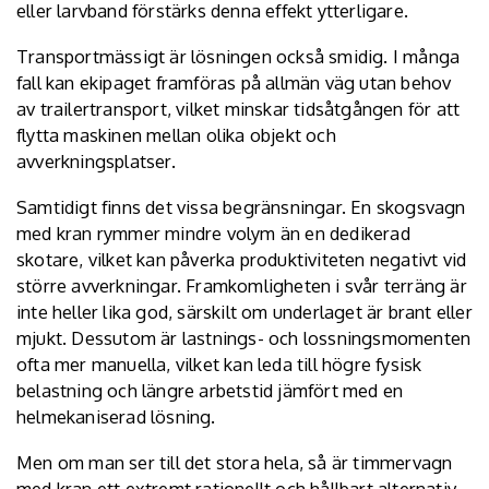
eller larvband förstärks denna effekt ytterligare.
Transportmässigt är lösningen också smidig. I många
fall kan ekipaget framföras på allmän väg utan behov
av trailertransport, vilket minskar tidsåtgången för att
flytta maskinen mellan olika objekt och
avverkningsplatser.
Samtidigt finns det vissa begränsningar. En skogsvagn
med kran rymmer mindre volym än en dedikerad
skotare, vilket kan påverka produktiviteten negativt vid
större avverkningar. Framkomligheten i svår terräng är
inte heller lika god, särskilt om underlaget är brant eller
mjukt. Dessutom är lastnings- och lossningsmomenten
ofta mer manuella, vilket kan leda till högre fysisk
belastning och längre arbetstid jämfört med en
helmekaniserad lösning.
Men om man ser till det stora hela, så är timmervagn
med kran ett extremt rationellt och hållbart alternativ