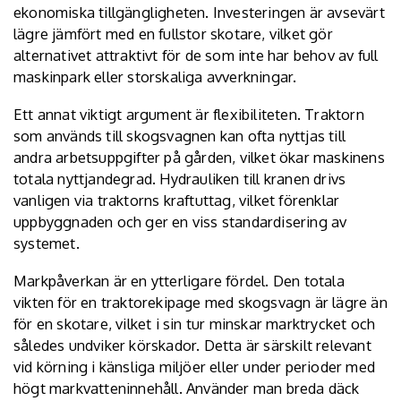
ekonomiska tillgängligheten. Investeringen är avsevärt
lägre jämfört med en fullstor skotare, vilket gör
alternativet attraktivt för de som inte har behov av full
maskinpark eller storskaliga avverkningar.
Ett annat viktigt argument är flexibiliteten. Traktorn
som används till skogsvagnen kan ofta nyttjas till
andra arbetsuppgifter på gården, vilket ökar maskinens
totala nyttjandegrad. Hydrauliken till kranen drivs
vanligen via traktorns kraftuttag, vilket förenklar
uppbyggnaden och ger en viss standardisering av
systemet.
Markpåverkan är en ytterligare fördel. Den totala
vikten för en traktorekipage med skogsvagn är lägre än
för en skotare, vilket i sin tur minskar marktrycket och
således undviker körskador. Detta är särskilt relevant
vid körning i känsliga miljöer eller under perioder med
högt markvatteninnehåll. Använder man breda däck