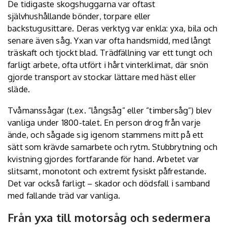
De tidigaste skogshuggarna var oftast
självhushållande bönder, torpare eller
backstugusittare. Deras verktyg var enkla: yxa, bila och
senare även såg. Yxan var ofta handsmidd, med långt
träskaft och tjockt blad. Trädfällning var ett tungt och
farligt arbete, ofta utfört i hårt vinterklimat, där snön
gjorde transport av stockar lättare med häst eller
släde.
Tvåmanssågar (t.ex. ”långsåg” eller ”timbersåg”) blev
vanliga under 1800-talet. En person drog från varje
ände, och sågade sig igenom stammens mitt på ett
sätt som krävde samarbete och rytm. Stubbrytning och
kvistning gjordes fortfarande för hand. Arbetet var
slitsamt, monotont och extremt fysiskt påfrestande.
Det var också farligt – skador och dödsfall i samband
med fallande träd var vanliga.
Från yxa till motorsåg och sedermera