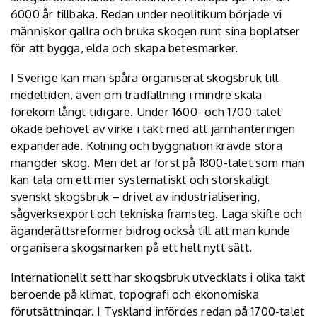
6000 år tillbaka. Redan under neolitikum började vi
människor gallra och bruka skogen runt sina boplatser
för att bygga, elda och skapa betesmarker.
I Sverige kan man spåra organiserat skogsbruk till
medeltiden, även om trädfällning i mindre skala
förekom långt tidigare. Under 1600- och 1700-talet
ökade behovet av virke i takt med att järnhanteringen
expanderade. Kolning och byggnation krävde stora
mängder skog. Men det är först på 1800-talet som man
kan tala om ett mer systematiskt och storskaligt
svenskt skogsbruk – drivet av industrialisering,
sågverksexport och tekniska framsteg. Laga skifte och
äganderättsreformer bidrog också till att man kunde
organisera skogsmarken på ett helt nytt sätt.
Internationellt sett har skogsbruk utvecklats i olika takt
beroende på klimat, topografi och ekonomiska
förutsättningar. I Tyskland infördes redan på 1700-talet