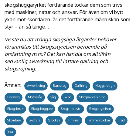
skogshuggaryrket fortfarande lockar dem som trivs
med maskiner, natur och ansvar. För även om vi bytt
yxan mot skördaren, är det fortfarande människan som
styr – än så länge…
Visste du att många skogsliga åtgärder behöver
föranmälas till Skogsstyrelsen
beroende på
omfattning m.m.? Det kan handla om alltifrån
sedvanlig avverkning till lättare gallring och
skogsröjning
.
Ämnen:
Avverkning
Barrskog
Gallring
Huggarvagn
Lövskog
Motorsåg
Såg
Skog
Skogsavverkning
Skogsbruk
Skogshuggare
Skogsindustri
Skogsstyrelsen
Skördare
Skotare
Stockar
Timmer
Timmerstockar
Träd
Yxa