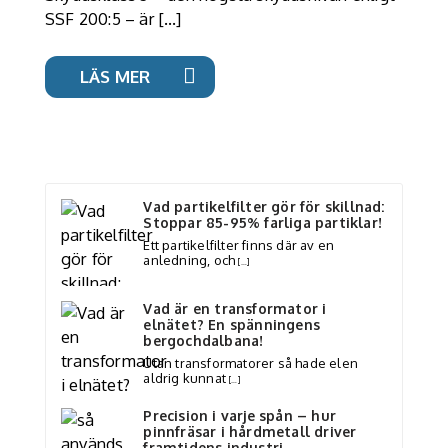
SSF 200:5 – är […]
LÄS MER
Vad partikelfilter gör för skillnad:
Stoppar 85-95% farliga partiklar!
Ett partikelfilter finns där av en
anledning, och
[…]
Vad är en transformator i
elnätet? En spänningens
bergochdalbana!
Utan transformatorer så hade elen
aldrig kunnat
[…]
Precision i varje spån – hur
pinnfräsar i hårdmetall driver
framtidens industri