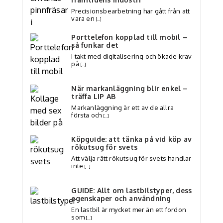
Precisionsbearbetning har gått från att
vara en
[…]
Porttelefon kopplad till mobil –
så funkar det
I takt med digitalisering och ökade krav
på
[…]
När markanläggning blir enkel –
träffa LIP AB
Markanläggning är ett av de allra
första och
[…]
Köpguide: att tänka på vid köp av
rökutsug för svets
Att välja rätt rökutsug för svets handlar
inte
[…]
GUIDE: Allt om lastbilstyper, dess
egenskaper och användning
En lastbil är mycket mer än ett fordon
som
[…]