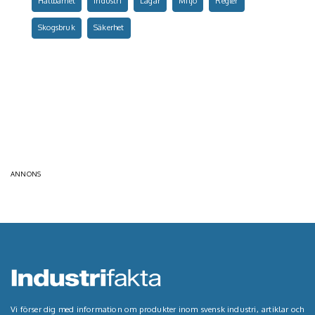
Hållbarhet
Industri
Lagar
Miljö
Regler
Skogsbruk
Säkerhet
ANNONS
Vi förser dig med information om produkter inom svensk industri, artiklar och