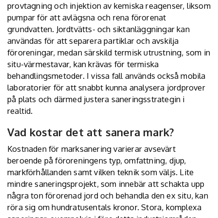
provtagning och injektion av kemiska reagenser, liksom
pumpar för att avlägsna och rena förorenat
grundvatten. Jordtvätts- och siktanläggningar kan
användas för att separera partiklar och avskilja
föroreningar, medan särskild termisk utrustning, som in
situ-värmestavar, kan krävas för termiska
behandlingsmetoder. I vissa fall används också mobila
laboratorier för att snabbt kunna analysera jordprover
på plats och därmed justera saneringsstrategin i
realtid.
Vad kostar det att sanera mark?
Kostnaden för marksanering varierar avsevärt
beroende på föroreningens typ, omfattning, djup,
markförhållanden samt vilken teknik som väljs. Lite
mindre saneringsprojekt, som innebär att schakta upp
några ton förorenad jord och behandla den ex situ, kan
röra sig om hundratusentals kronor. Stora, komplexa