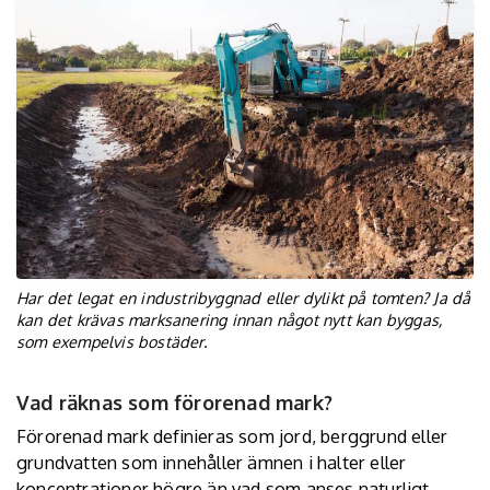
Har det legat en industribyggnad eller dylikt på tomten? Ja då
kan det krävas marksanering innan något nytt kan byggas,
som exempelvis bostäder.
Vad räknas som förorenad mark?
Förorenad mark definieras som jord, berggrund eller
grundvatten som innehåller ämnen i halter eller
koncentrationer högre än vad som anses naturligt,