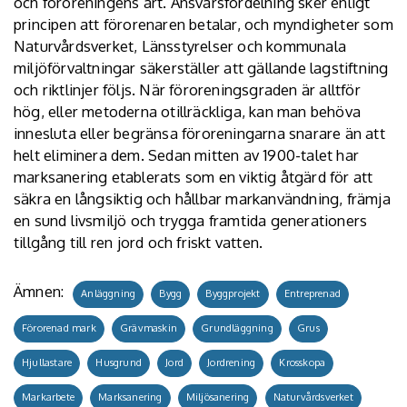
och föroreningens art. Ansvarsfördelning sker enligt
principen att förorenaren betalar, och myndigheter som
Naturvårdsverket, Länsstyrelser och kommunala
miljöförvaltningar säkerställer att gällande lagstiftning
och riktlinjer följs. När föroreningsgraden är alltför
hög, eller metoderna otillräckliga, kan man behöva
innesluta eller begränsa föroreningarna snarare än att
helt eliminera dem. Sedan mitten av 1900-talet har
marksanering etablerats som en viktig åtgärd för att
säkra en långsiktig och hållbar markanvändning, främja
en sund livsmiljö och trygga framtida generationers
tillgång till ren jord och friskt vatten.
Ämnen:
Anläggning
Bygg
Byggprojekt
Entreprenad
Förorenad mark
Grävmaskin
Grundläggning
Grus
Hjullastare
Husgrund
Jord
Jordrening
Krosskopa
Markarbete
Marksanering
Miljösanering
Naturvårdsverket