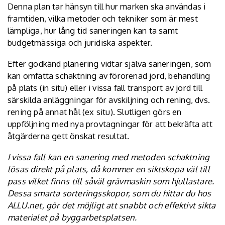
Denna plan tar hänsyn till hur marken ska användas i
framtiden, vilka metoder och tekniker som är mest
lämpliga, hur lång tid saneringen kan ta samt
budgetmässiga och juridiska aspekter.
Efter godkänd planering vidtar själva saneringen, som
kan omfatta schaktning av förorenad jord, behandling
på plats (in situ) eller i vissa fall transport av jord till
särskilda anläggningar för avskiljning och rening, dvs.
rening på annat hål (ex situ). Slutligen görs en
uppföljning med nya provtagningar för att bekräfta att
åtgärderna gett önskat resultat.
I vissa fall kan en sanering med metoden schaktning
lösas direkt på plats, då kommer en
siktskopa
väl till
pass vilket finns till såväl grävmaskin som hjullastare.
Dessa smarta sorteringsskopor, som du hittar du hos
ALLU.net, gör det möjligt att snabbt och effektivt sikta
materialet på byggarbetsplatsen.