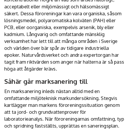
acceptabelt eller miljömässigt och hälsomässigt
säkert. Dessa föroreningar kan vara organiska, såsom
lösningsmedel, polyaromatiska kolväten (PAH) eller
PCB, eller oorganiska, exempelvis arsenik, bly eller
kadmium. Långvarig och omfattande mänsklig
verksamhet har lett till att många områden i Sverige
och världen över bär spår av tidigare industriella
epoker. Naturvårdsverket och andra expertorgan har
tagit fram riktvärden som anger när halterna är så pass
höga att åtgärder krävs.
Såhär går marksanering till
En marksanering inleds nästan alltid med en
omfattande miljöteknisk markundersökning. Stegvis
kartlägger man markens föroreningssituation genom
att ta jord- och grundvattenprover för
laboratorieanalys. När föroreningarnas omfattning, typ
och spridning fastställts, upprättas en saneringsplan.