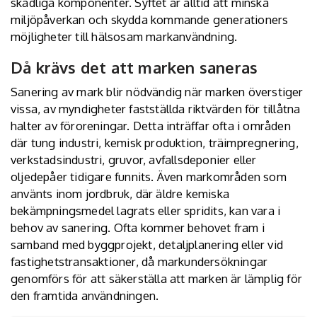
skadliga komponenter. Syftet är alltid att minska
miljöpåverkan och skydda kommande generationers
möjligheter till hälsosam markanvändning.
Då krävs det att marken saneras
Sanering av mark blir nödvändig när marken överstiger
vissa, av myndigheter fastställda riktvärden för tillåtna
halter av föroreningar. Detta inträffar ofta i områden
där tung industri, kemisk produktion, träimpregnering,
verkstadsindustri, gruvor, avfallsdeponier eller
oljedepåer tidigare funnits. Även markområden som
använts inom jordbruk, där äldre kemiska
bekämpningsmedel lagrats eller spridits, kan vara i
behov av sanering. Ofta kommer behovet fram i
samband med byggprojekt, detaljplanering eller vid
fastighetstransaktioner, då markundersökningar
genomförs för att säkerställa att marken är lämplig för
den framtida användningen.