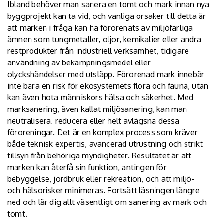
Ibland behöver man sanera en tomt och mark innan nya
byggprojekt kan ta vid, och vanliga orsaker till detta är
att marken i fråga kan ha förorenats av miljöfarliga
ämnen som tungmetaller, oljor, kemikalier eller andra
restprodukter från industriell verksamhet, tidigare
användning av bekämpningsmedel eller
olyckshändelser med utsläpp. Förorenad mark innebär
inte bara en risk för ekosystemets flora och fauna, utan
kan även hota människors hälsa och säkerhet. Med
marksanering, även kallat miljösanering, kan man
neutralisera, reducera eller helt avlägsna dessa
föroreningar. Det är en komplex process som kräver
både teknisk expertis, avancerad utrustning och strikt
tillsyn från behöriga myndigheter. Resultatet är att
marken kan återfå sin funktion, antingen för
bebyggelse, jordbruk eller rekreation, och att miljö-
och hälsorisker minimeras. Fortsätt läsningen längre
ned och lär dig allt väsentligt om sanering av mark och
tomt.