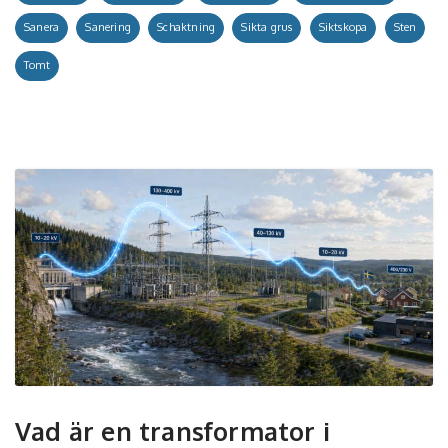
Sanera
Sanering
Schaktning
Sikta grus
Siktskopa
Sten
Tomt
Vad är en transformator i