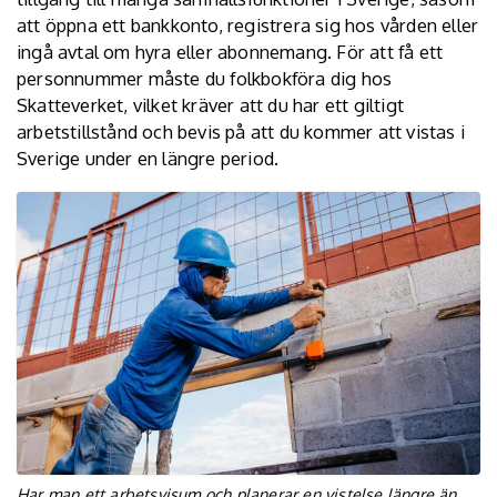
att öppna ett bankkonto, registrera sig hos vården eller
ingå avtal om hyra eller abonnemang. För att få ett
personnummer måste du folkbokföra dig hos
Skatteverket, vilket kräver att du har ett giltigt
arbetstillstånd och bevis på att du kommer att vistas i
Sverige under en längre period.
Har man ett arbetsvisum och planerar en vistelse längre än