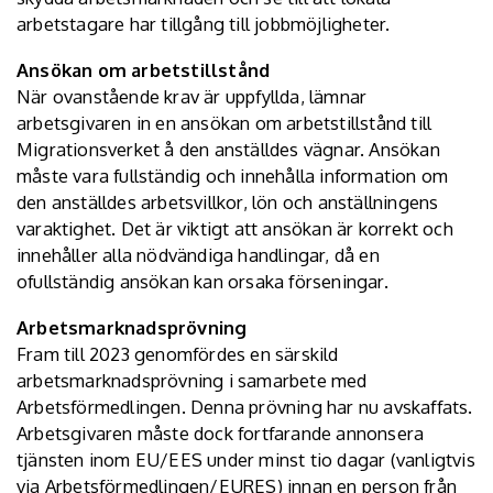
arbetstagare har tillgång till jobbmöjligheter.
Ansökan om arbetstillstånd
När ovanstående krav är uppfyllda, lämnar
arbetsgivaren in en ansökan om arbetstillstånd till
Migrationsverket
å den anställdes vägnar. Ansökan
måste vara fullständig och innehålla information om
den anställdes arbetsvillkor, lön och anställningens
varaktighet. Det är viktigt att ansökan är korrekt och
innehåller alla nödvändiga handlingar, då en
ofullständig ansökan kan orsaka förseningar.
Arbetsmarknadsprövning
Fram till 2023 genomfördes en särskild
arbetsmarknadsprövning i samarbete med
Arbetsförmedlingen. Denna prövning har nu avskaffats.
Arbetsgivaren måste dock fortfarande annonsera
tjänsten inom EU/EES under minst tio dagar (vanligtvis
via Arbetsförmedlingen/EURES) innan en person från