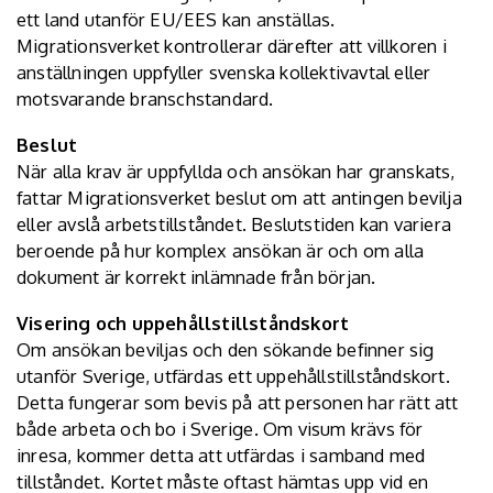
ett land utanför EU/EES kan anställas.
Migrationsverket kontrollerar därefter att villkoren i
anställningen uppfyller svenska kollektivavtal eller
motsvarande branschstandard.
Beslut
När alla krav är uppfyllda och ansökan har granskats,
fattar Migrationsverket beslut om att antingen bevilja
eller avslå arbetstillståndet. Beslutstiden kan variera
beroende på hur komplex ansökan är och om alla
dokument är korrekt inlämnade från början.
Visering och uppehållstillståndskort
Om ansökan beviljas och den sökande befinner sig
utanför Sverige, utfärdas ett uppehållstillståndskort.
Detta fungerar som bevis på att personen har rätt att
både arbeta och bo i Sverige. Om visum krävs för
inresa, kommer detta att utfärdas i samband med
tillståndet. Kortet måste oftast hämtas upp vid en