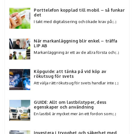
Porttelefon kopplad till mobil – så funkar
det
I takt med digitalisering och ökade krav på
[…]
När markanläggning blir enkel – träffa
LIP AB
Markanläggning är ett av de allra första och
[…]
Köpguide: att tänka på vid köp av
rökutsug för svets
Att välja rätt rökutsug för svets handlar inte
[…]
GUIDE: Allt om lastbilstyper, dess
egenskaper och användning
En lastbil är mycket mer än ett fordon som
[…]
Investera i trygghet och säkerhet med