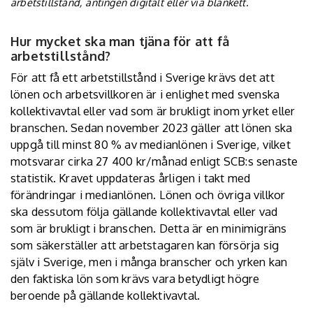
arbetstillstånd, antingen digitalt eller via blankett.
Hur mycket ska man tjäna för att få
arbetstillstånd?
För att få ett arbetstillstånd i Sverige krävs det att
lönen och arbetsvillkoren är i enlighet med svenska
kollektivavtal eller vad som är brukligt inom yrket eller
branschen. Sedan november 2023 gäller att lönen ska
uppgå till minst 80 % av medianlönen i Sverige, vilket
motsvarar cirka 27 400 kr/månad enligt SCB:s senaste
statistik. Kravet uppdateras årligen i takt med
förändringar i medianlönen. Lönen och övriga villkor
ska dessutom följa gällande kollektivavtal eller vad
som är brukligt i branschen. Detta är en minimigräns
som säkerställer att arbetstagaren kan försörja sig
själv i Sverige, men i många branscher och yrken kan
den faktiska lön som krävs vara betydligt högre
beroende på gällande kollektivavtal.