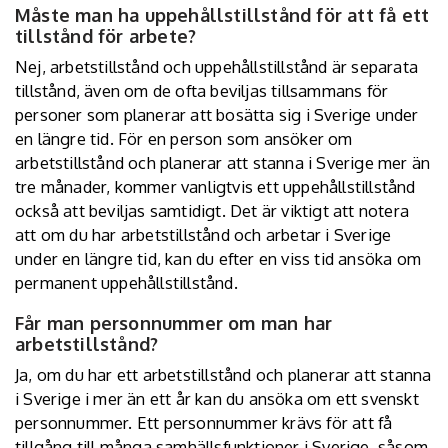
Måste man ha uppehållstillstånd för att få ett
tillstånd för arbete?
Nej, arbetstillstånd och uppehållstillstånd är separata
tillstånd, även om de ofta beviljas tillsammans för
personer som planerar att bosätta sig i Sverige under
en längre tid. För en person som ansöker om
arbetstillstånd och planerar att stanna i Sverige mer än
tre månader, kommer vanligtvis ett uppehållstillstånd
också att beviljas samtidigt. Det är viktigt att notera
att om du har arbetstillstånd och arbetar i Sverige
under en längre tid, kan du efter en viss tid ansöka om
permanent uppehållstillstånd.
Får man personnummer om man har
arbetstillstånd?
Ja, om du har ett arbetstillstånd och planerar att stanna
i Sverige i mer än ett år kan du ansöka om ett svenskt
personnummer. Ett personnummer krävs för att få
tillgång till många samhällsfunktioner i Sverige, såsom