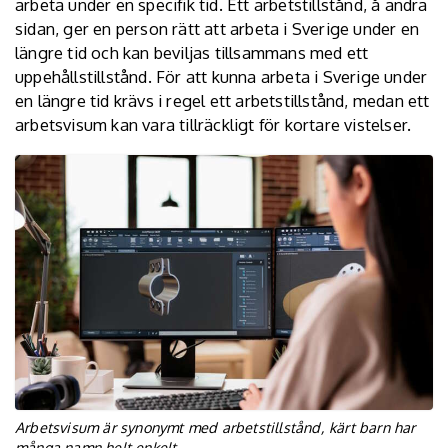
arbeta under en specifik tid. Ett arbetstillstånd, å andra
sidan, ger en person rätt att arbeta i Sverige under en
längre tid och kan beviljas tillsammans med ett
uppehållstillstånd. För att kunna arbeta i Sverige under
en längre tid krävs i regel ett arbetstillstånd, medan ett
arbetsvisum kan vara tillräckligt för kortare vistelser.
Arbetsvisum är synonymt med arbetstillstånd, kärt barn har
många namn helt enkelt.