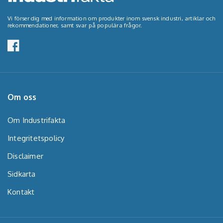
Vi förser dig med information om produkter inom svensk industri, artiklar och
rekommendationer, samt svar på populära frågor.
Om oss
Om Industrifakta
Integritetspolicy
Disclaimer
Sidkarta
Kontakt