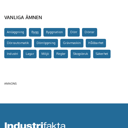
VANLIGA ÄMNEN
Etiketter
Anläggning
Bygg
Byggnation
Dörr
Dörrar
Dörrautomatik
Dörröppning
Grävmaskin
Hållbarhet
Industri
Lagar
Miljö
Regler
Skogsbruk
Säkerhet
ANNONS