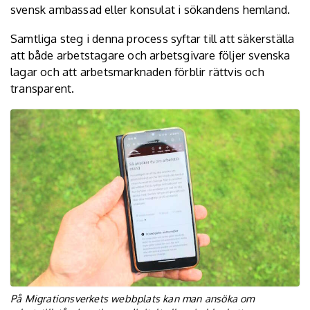
svensk ambassad eller konsulat i sökandens hemland.
Samtliga steg i denna process syftar till att säkerställa
att både arbetstagare och arbetsgivare följer svenska
lagar och att arbetsmarknaden förblir rättvis och
transparent.
På Migrationsverkets webbplats kan man ansöka om