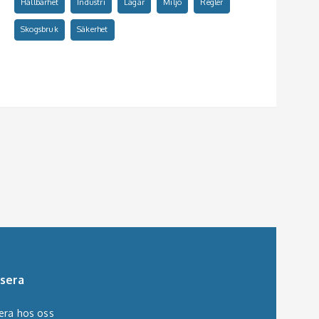
Hållbarhet
Industri
Lagar
Miljö
Regler
Skogsbruk
Säkerhet
sera
era hos oss