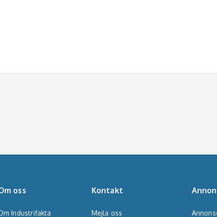
Om oss
Kontakt
Annon
Om Industrifakta
Mejla oss
Annons