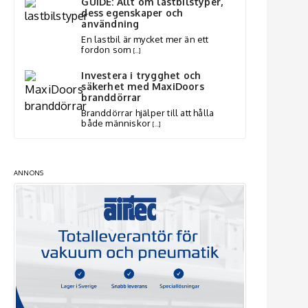
GUIDE: Allt om lastbilstyper,
dess egenskaper och
användning
En lastbil är mycket mer än ett
fordon som
[…]
Investera i trygghet och
säkerhet med MaxiDoors
branddörrar
Branddörrar hjälper till att hålla
både människor
[…]
ANNONS