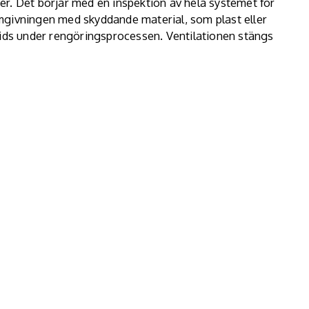
r. Det börjar med en inspektion av hela systemet för
mgivningen med skyddande material, som plast eller
rids under rengöringsprocessen. Ventilationen stängs