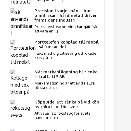
[…]
Precision i varje spån – hur
pinnfräsar i hårdmetall driver
framtidens industri
Precisionsbearbetning har gått från
att vara en
[…]
Porttelefon kopplad till mobil
– så funkar det
I takt med digitalisering och ökade
krav på
[…]
När markanläggning blir enkel
– träffa LIP AB
Markanläggning är ett av de allra
första och
[…]
Köpguide: att tänka på vid köp
av rökutsug för svets
Att välja rätt rökutsug för svets
handlar inte
[…]