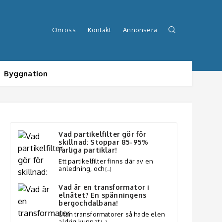
Om oss
Kontakt
Annonsera
Byggnation
Vad partikelfilter gör för
skillnad: Stoppar 85-95%
farliga partiklar!
Ett partikelfilter finns där av en
anledning, och
[…]
Vad är en transformator i
elnätet? En spänningens
bergochdalbana!
Utan transformatorer så hade elen
aldrig kunnat