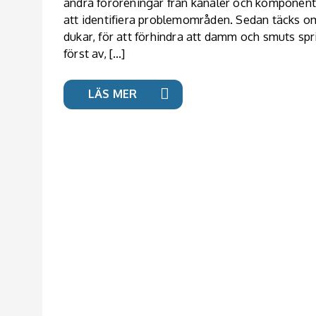
andra föroreningar från kanaler och komponente
att identifiera problemområden. Sedan täcks o
dukar, för att förhindra att damm och smuts sp
först av, […]
LÄS MER