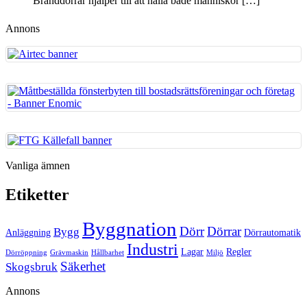
Branddörrar hjälper till att hålla både människor
[…]
Annons
Vanliga ämnen
Etiketter
Byggnation
Dörr
Dörrar
Bygg
Anläggning
Dörrautomatik
Industri
Lagar
Regler
Dörröppning
Grävmaskin
Hållbarhet
Miljö
Säkerhet
Skogsbruk
Annons