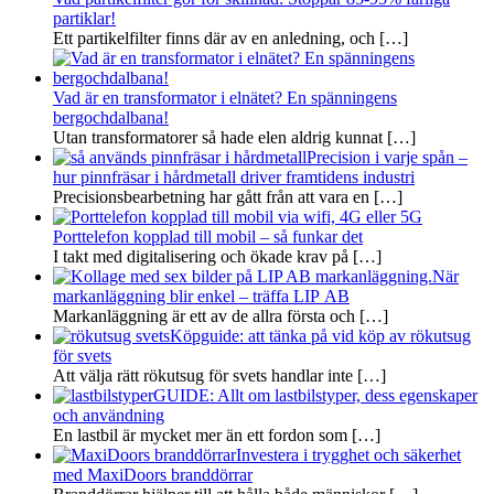
partiklar!
Ett partikelfilter finns där av en anledning, och
[…]
Vad är en transformator i elnätet? En spänningens
bergochdalbana!
Utan transformatorer så hade elen aldrig kunnat
[…]
Precision i varje spån –
hur pinnfräsar i hårdmetall driver framtidens industri
Precisionsbearbetning har gått från att vara en
[…]
Porttelefon kopplad till mobil – så funkar det
I takt med digitalisering och ökade krav på
[…]
När
markanläggning blir enkel – träffa LIP AB
Markanläggning är ett av de allra första och
[…]
Köpguide: att tänka på vid köp av rökutsug
för svets
Att välja rätt rökutsug för svets handlar inte
[…]
GUIDE: Allt om lastbilstyper, dess egenskaper
och användning
En lastbil är mycket mer än ett fordon som
[…]
Investera i trygghet och säkerhet
med MaxiDoors branddörrar