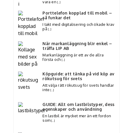
vara en
[…]
Porttelefon kopplad till mobil –
så funkar det
I takt med digitalisering och ökade krav
på
[…]
När markanläggning blir enkel –
träffa LIP AB
Markanläggning är ett av de allra
första och
[…]
Köpguide: att tänka på vid köp av
rökutsug för svets
Att välja rätt rökutsug för svets handlar
inte
[…]
GUIDE: Allt om lastbilstyper, dess
egenskaper och användning
En lastbil är mycket mer än ett fordon
som
[…]