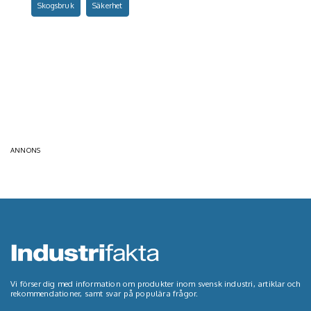
Skogsbruk
Säkerhet
ANNONS
Vi förser dig med information om produkter inom svensk industri, artiklar och
rekommendationer, samt svar på populära frågor.