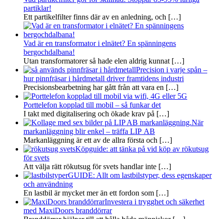
partiklar!
Ett partikelfilter finns där av en anledning, och
[…]
Vad är en transformator i elnätet? En spänningens
bergochdalbana!
Utan transformatorer så hade elen aldrig kunnat
[…]
Precision i varje spån –
hur pinnfräsar i hårdmetall driver framtidens industri
Precisionsbearbetning har gått från att vara en
[…]
Porttelefon kopplad till mobil – så funkar det
I takt med digitalisering och ökade krav på
[…]
När
markanläggning blir enkel – träffa LIP AB
Markanläggning är ett av de allra första och
[…]
Köpguide: att tänka på vid köp av rökutsug
för svets
Att välja rätt rökutsug för svets handlar inte
[…]
GUIDE: Allt om lastbilstyper, dess egenskaper
och användning
En lastbil är mycket mer än ett fordon som
[…]
Investera i trygghet och säkerhet
med MaxiDoors branddörrar