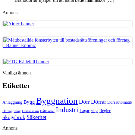
Branddörrar hjälper till att hålla både människor
[…]
Annons
Vanliga ämnen
Etiketter
Byggnation
Dörr
Dörrar
Bygg
Anläggning
Dörrautomatik
Industri
Lagar
Regler
Dörröppning
Grävmaskin
Hållbarhet
Miljö
Säkerhet
Skogsbruk
Annons